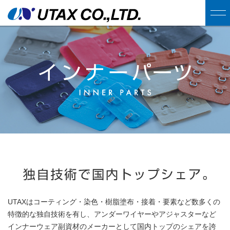
ENGLISH
技術情報
技術紹介
製品情報
特殊加工
インナーウェア
特殊素材
会社概要
インナーパーツ
会社概要
スポーツ
採用情報
UTAXはコーティング・染色・樹脂塗布・接着・要素など数多くの
アクセス
特徴的な独自技術を有し、アンダーワイヤーやアジャスターなど
メディカル
インナーウェア副資材のメーカーとして国内トップのシェアを誇
採用特設サイト